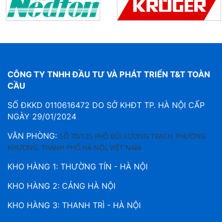
CÔNG TY TNHH ĐẦU TƯ VÀ PHÁT TRIỂN T&T TOÀN
CẦU
SỐ ĐKKD 0110616472 DO SỞ KHĐT TP. HÀ NỘI CẤP
NGÀY 29/01/2024
VĂN PHÒNG:
SỐ 70/125 PHỐ BÙI XƯƠNG TRẠCH, PHƯỜNG
KHƯƠNG, THÀNH PHỐ HÀ NỘI, VIỆT NAM
KHO HÀNG 1: THƯỜNG TÍN - HÀ NỘI
KHO HÀNG 2: CẢNG HÀ NỘI
KHO HÀNG 3: THANH TRÌ - HÀ NỘI