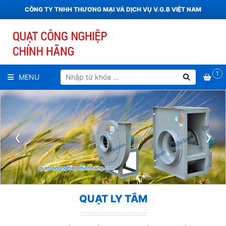
CÔNG TY TNHH THƯƠNG MẠI VÀ DỊCH VỤ V.G.B VIỆT NAM
1
MENU
‹
›
QUẠT LY TÂM