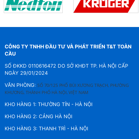
CÔNG TY TNHH ĐẦU TƯ VÀ PHÁT TRIỂN T&T TOÀN
CẦU
SỐ ĐKKD 0110616472 DO SỞ KHĐT TP. HÀ NỘI CẤP
NGÀY 29/01/2024
VĂN PHÒNG:
SỐ 70/125 PHỐ BÙI XƯƠNG TRẠCH, PHƯỜNG
KHƯƠNG, THÀNH PHỐ HÀ NỘI, VIỆT NAM
KHO HÀNG 1: THƯỜNG TÍN - HÀ NỘI
KHO HÀNG 2: CẢNG HÀ NỘI
KHO HÀNG 3: THANH TRÌ - HÀ NỘI