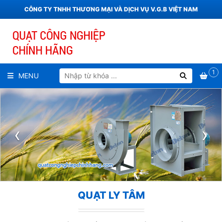
CÔNG TY TNHH THƯƠNG MẠI VÀ DỊCH VỤ V.G.B VIỆT NAM
1
MENU
‹
›
QUẠT LY TÂM