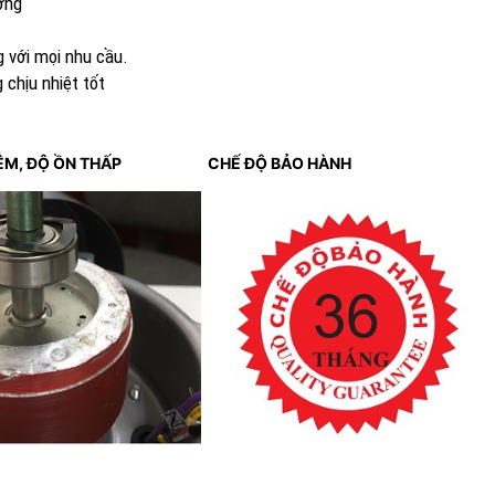
ỡng
 với mọi nhu cầu.
 chịu nhiệt tốt
C ÊM, ĐỘ ỒN THẤP
CHẾ ĐỘ BẢO HÀNH