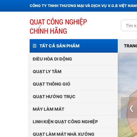
CÔNG TY TNHH THƯƠNG MẠI VÀ DỊCH VỤ V.G.B VIỆT NAM
TẤT CẢ SẢN PHẨM
TRAN
ĐIỀU HÒA DI ĐỘNG
QUẠT LY TÂM
QUẠT THÔNG GIÓ
QUẠT HƯỚNG TRỤC
‹
MÁY LÀM MÁT
LINH KIỆN QUẠT CÔNG NGHIỆP
QUẠT LÀM MÁT NHÀ XƯỞNG