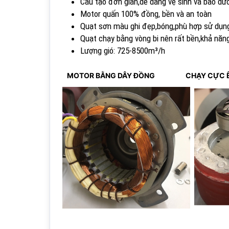
Cấu tạo đơn giản,dễ dàng vệ sinh và bảo dư
Motor quấn 100% đồng, bền và an toàn
Quạt sơn màu ghi đẹp,bóng,phù hợp sử dụng
Quạt chạy bằng vòng bi nên rất bền,khả năng
Lượng gió: 725-8500m³/h
MOTOR BẰNG DÂY ĐỒNG
CHẠY CỰ