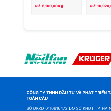
Giá: 5,100,000 ₫
Giá: 10,920
CÔNG TY TNHH ĐẦU TƯ VÀ PHÁT TRIỂN T
TOÀN CẦU
SỐ ĐKKD 0110616472 DO SỞ KHĐT TP. HÀ 