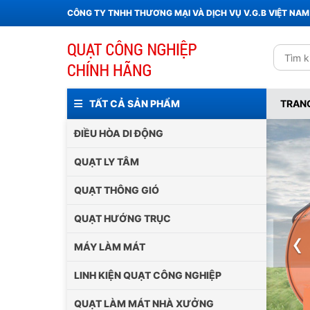
CÔNG TY TNHH THƯƠNG MẠI VÀ DỊCH VỤ V.G.B VIỆT NAM
TẤT CẢ SẢN PHẨM
TRAN
ĐIỀU HÒA DI ĐỘNG
QUẠT LY TÂM
QUẠT THÔNG GIÓ
QUẠT HƯỚNG TRỤC
‹
MÁY LÀM MÁT
LINH KIỆN QUẠT CÔNG NGHIỆP
QUẠT LÀM MÁT NHÀ XƯỞNG