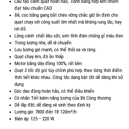
Cấu tạo cánh quạt hoàn hảo, cánh bằng hợp kim nhôm
đạt tiêu chuẩn CAD
Đế, cọc bằng gang bắt chéo vững chắc giữ ổn định cho
quạt chạy với công suất lớn nhất mà không rung lắc, hay
rơi đổ.
Lồng cánh: chất liệu sắt, sơn tĩnh điện chống gỉ màu đen
Trọng lượng nhẹ, dễ di chuyển
Lưu lượng gió mạnh, có thể thổi xa và rộng.
Quạt chạy êm, độ ồn thấp
Motor bằng dây đồng 100%, rất bền
Quạt 3 tốc độ gió
tùy chỉnh phù hợp theo từng thời điểm
thời tiết khác nhau. Công tắc dạng bật tắt dễ dàng khi sử
dụng
Góc dao động hoàn hảo, có thể điều khiển.
Có nhãn Tiết kiệm năng lượng của Bộ Công thương
Dễ lắp đặt, dễ dàng vệ sinh theo định kỳ
Lượng gió: 7800 đến 18.120m³/h
Điện áp: 125 – 220 W.