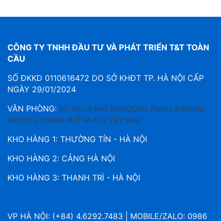
CÔNG TY TNHH ĐẦU TƯ VÀ PHÁT TRIỂN T&T TOÀN
CẦU
SỐ ĐKKD 0110616472 DO SỞ KHĐT TP. HÀ NỘI CẤP
NGÀY 29/01/2024
VĂN PHÒNG:
SỐ 70/125 PHỐ BÙI XƯƠNG TRẠCH, PHƯỜNG
KHƯƠNG, THÀNH PHỐ HÀ NỘI, VIỆT NAM
KHO HÀNG 1: THƯỜNG TÍN - HÀ NỘI
KHO HÀNG 2: CẢNG HÀ NỘI
KHO HÀNG 3: THANH TRÌ - HÀ NỘI
VP HÀ NỘI: (+84) 4.6292.7483 | MOBILE/ZALO: 0986