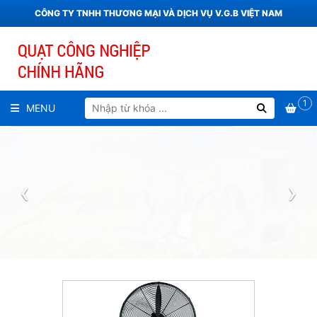
CÔNG TY TNHH THƯƠNG MẠI VÀ DỊCH VỤ V.G.B VIỆT NAM
1
MENU
‹
›