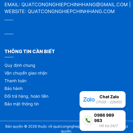
EMAIL:
QUATCONGNGHIEPCHINHHANG@GMAIL.COM
|
WEBSITE:
QUATCONGNGHIEPCHINHHANG.COM
THÔNG TIN CẦN BIẾT
Quy định chung
Vận chuyển giao nhận
Thanh toán
Bảo hành
Đổi trả hàng, hoàn tiền
Chat Zalo
(7h30 - 22h00)
Bảo mật thông tin
0986 989
983
Hỗ trợ 24/7
Bản quyền © 2026 thuộc về
quatcongnghiepchinhhang.com
| Bảo lưu mọi
quyền.