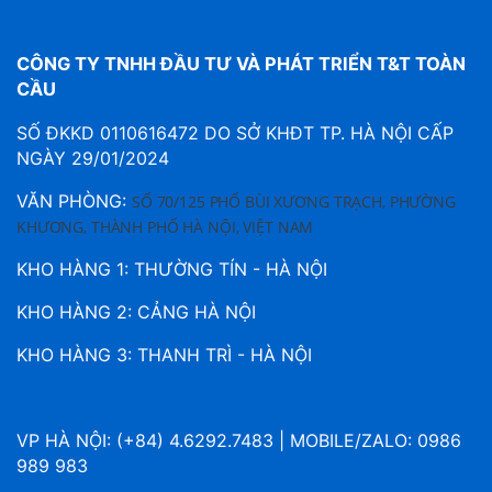
CÔNG TY TNHH ĐẦU TƯ VÀ PHÁT TRIỂN T&T TOÀN
CẦU
SỐ ĐKKD 0110616472 DO SỞ KHĐT TP. HÀ NỘI CẤP
NGÀY 29/01/2024
VĂN PHÒNG:
SỐ 70/125 PHỐ BÙI XƯƠNG TRẠCH, PHƯỜNG
KHƯƠNG, THÀNH PHỐ HÀ NỘI, VIỆT NAM
KHO HÀNG 1: THƯỜNG TÍN - HÀ NỘI
KHO HÀNG 2: CẢNG HÀ NỘI
KHO HÀNG 3: THANH TRÌ - HÀ NỘI
VP HÀ NỘI: (+84) 4.6292.7483 | MOBILE/ZALO: 0986
989 983