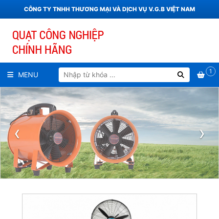
CÔNG TY TNHH THƯƠNG MẠI VÀ DỊCH VỤ V.G.B VIỆT NAM
1
MENU
‹
›