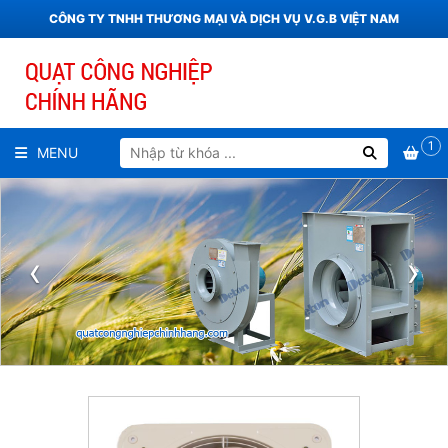
CÔNG TY TNHH THƯƠNG MẠI VÀ DỊCH VỤ V.G.B VIỆT NAM
1
MENU
‹
›