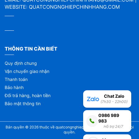
WEBSITE:
QUATCONGNGHIEPCHINHHANG.COM
THÔNG TIN CẦN BIẾT
Quy định chung
Vận chuyển giao nhận
Thanh toán
Bảo hành
Đổi trả hàng, hoàn tiền
Chat Zalo
(7h30 - 22h00)
Bảo mật thông tin
0986 989
983
Hỗ trợ 24/7
Bản quyền © 2026 thuộc về
quatcongnghiepchinhhang.com
| Bảo lưu mọi
quyền.