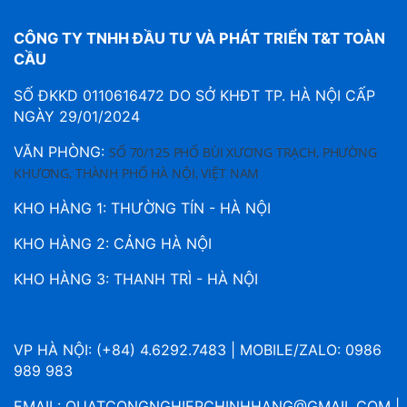
CÔNG TY TNHH ĐẦU TƯ VÀ PHÁT TRIỂN T&T TOÀN
CẦU
SỐ ĐKKD 0110616472 DO SỞ KHĐT TP. HÀ NỘI CẤP
NGÀY 29/01/2024
VĂN PHÒNG:
SỐ 70/125 PHỐ BÙI XƯƠNG TRẠCH, PHƯỜNG
KHƯƠNG, THÀNH PHỐ HÀ NỘI, VIỆT NAM
KHO HÀNG 1: THƯỜNG TÍN - HÀ NỘI
KHO HÀNG 2: CẢNG HÀ NỘI
KHO HÀNG 3: THANH TRÌ - HÀ NỘI
VP HÀ NỘI: (+84) 4.6292.7483 | MOBILE/ZALO: 0986
989 983
EMAIL:
QUATCONGNGHIEPCHINHHANG@GMAIL.COM
|