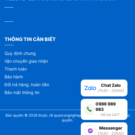
THÔNG TIN CẦN BIẾT
Quy định chung
Vận chuyển giao nhận
Thanh toán
Bảo hành
Đổi trả hàng, hoàn tiền
Chat Zalo
(7h30 - 22h00)
Bảo mật thông tin
0986 989
983
Hỗ trợ 24/7
Bản quyền © 2026 thuộc về
quatcongnghiepchinhhang.com
| Bảo lưu mọi
quyền.
Messenger
(7h30 - 22h00)