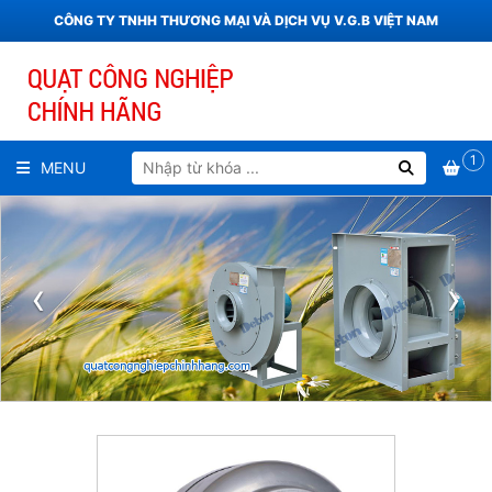
CÔNG TY TNHH THƯƠNG MẠI VÀ DỊCH VỤ V.G.B VIỆT NAM
1
MENU
‹
›