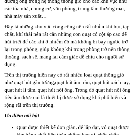
đường ống trong hệ thống thông gió cho các khu vực như
các tòa nhà, chung cư, văn phòng, trung tâm thương mại,
nhà máy sản xuất…
Đây là những khu vực công cộng nên rất nhiều khí bụi, tạp
chất, khí thải nên rất cần những con quạt có cột áp cao để
hút triệt để các khí ô nhiễm đó mà không bị bay ngược trở
lại trong phòng, giúp không khí trong phòng trở nên thông
thoáng, sạch sẽ, mang lại cảm giác dễ chịu cho người sử
dụng.
Trên thị trường hiện nay có rất nhiều loại quạt thông gió
như quạt hút gắn tường,quạt hút âm trần, quạt hút xách tay,
quạt hút li tâm, quạt hút nối ống. Trong đó quạt hút nối ống
tiêu âm được coi là thiết bị được sử dụng khá phổ biến và
rộng rãi trên thị trường.
Ưu điểm nổi bật
Quạt được thiết kế đơn giản, dễ lắp đặt, vỏ quạt được
làm bằng chất liệu thép chống han gỉ, chắc chắn