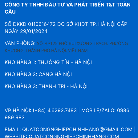
CÔNG TY TNHH ĐẦU TƯ VÀ PHÁT TRIỂN T&T TOÀN
CẦU
SỐ ĐKKD 0110616472 DO SỞ KHĐT TP. HÀ NỘI CẤP
NGÀY 29/01/2024
VĂN PHÒNG:
SỐ 70/125 PHỐ BÙI XƯƠNG TRẠCH, PHƯỜNG
KHƯƠNG, THÀNH PHỐ HÀ NỘI, VIỆT NAM
KHO HÀNG 1: THƯỜNG TÍN - HÀ NỘI
KHO HÀNG 2: CẢNG HÀ NỘI
KHO HÀNG 3: THANH TRÌ - HÀ NỘI
VP HÀ NỘI: (+84) 4.6292.7483 | MOBILE/ZALO: 0986
989 983
EMAIL:
QUATCONGNGHIEPCHINHHANG@GMAIL.COM
|
WEBSITE:
QUATCONGNGHIEPCHINHHANG.COM