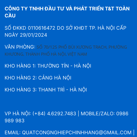
CÔNG TY TNHH ĐẦU TƯ VÀ PHÁT TRIỂN T&T TOÀN
CẦU
SỐ ĐKKD 0110616472 DO SỞ KHĐT TP. HÀ NỘI CẤP
NGÀY 29/01/2024
VĂN PHÒNG:
SỐ 70/125 PHỐ BÙI XƯƠNG TRẠCH, PHƯỜNG
KHƯƠNG, THÀNH PHỐ HÀ NỘI, VIỆT NAM
KHO HÀNG 1: THƯỜNG TÍN - HÀ NỘI
KHO HÀNG 2: CẢNG HÀ NỘI
KHO HÀNG 3: THANH TRÌ - HÀ NỘI
VP HÀ NỘI: (+84) 4.6292.7483 | MOBILE/ZALO: 0986
989 983
EMAIL:
QUATCONGNGHIEPCHINHHANG@GMAIL.COM
|