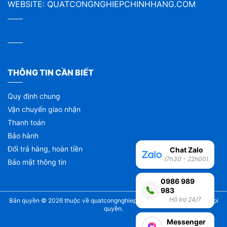
WEBSITE:
QUATCONGNGHIEPCHINHHANG.COM
THÔNG TIN CẦN BIẾT
Quy định chung
Vận chuyển giao nhận
Thanh toán
Bảo hành
Đổi trả hàng, hoàn tiền
Chat Zalo
(7h30 - 22h00)
Bảo mật thông tin
0986 989
983
Hỗ trợ 24/7
Bản quyền © 2026 thuộc về
quatcongnghiepchinhhang.com
| Bảo lưu mọi
quyền.
Messenger