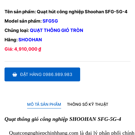
Tên sản phẩm:
Quạt hút công nghiệp Shoohan SFG-5G-4
Model sản phẩm:
SFG5G
Chủng loại:
QUẠT THÔNG GIÓ TRÒN
Hãng:
SHOOHAN
Giá: 4,910,000 ₫
ĐẶT HÀNG 0986.989.983
MÔ TẢ SẢN PHẨM
THÔNG SỐ KỸ THUẬT
Quạt thông gió công nghiệp SHOOHAN
SFG-5G-4
Quatcongnghiepchinhhang.com
là đại lý phân phối chín