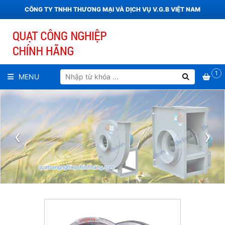
CÔNG TY TNHH THƯƠNG MẠI VÀ DỊCH VỤ V.G.B VIỆT NAM
1
MENU
‹
›