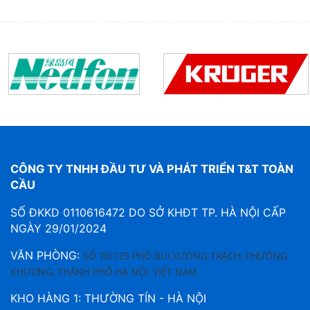
CÔNG TY TNHH ĐẦU TƯ VÀ PHÁT TRIỂN T&T TOÀN
CẦU
SỐ ĐKKD 0110616472 DO SỞ KHĐT TP. HÀ NỘI CẤP
NGÀY 29/01/2024
VĂN PHÒNG:
SỐ 70/125 PHỐ BÙI XƯƠNG TRẠCH, PHƯỜNG
KHƯƠNG, THÀNH PHỐ HÀ NỘI, VIỆT NAM
KHO HÀNG 1: THƯỜNG TÍN - HÀ NỘI