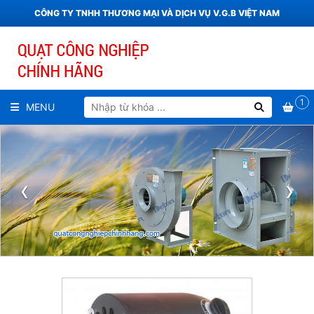
CÔNG TY TNHH THƯƠNG MẠI VÀ DỊCH VỤ V.G.B VIỆT NAM
1
MENU
‹
›