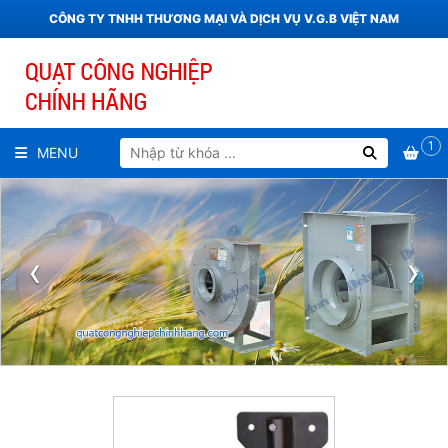
CÔNG TY TNHH THƯƠNG MẠI VÀ DỊCH VỤ V.G.B VIỆT NAM
1
MENU
‹
›