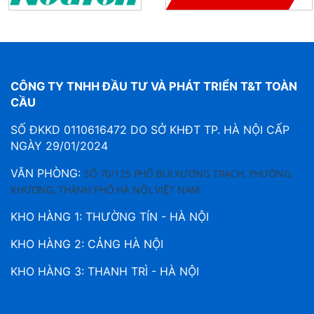
CÔNG TY TNHH ĐẦU TƯ VÀ PHÁT TRIỂN T&T TOÀN
CẦU
SỐ ĐKKD 0110616472 DO SỞ KHĐT TP. HÀ NỘI CẤP
NGÀY 29/01/2024
VĂN PHÒNG:
SỐ 70/125 PHỐ BÙI XƯƠNG TRẠCH, PHƯỜNG
KHƯƠNG, THÀNH PHỐ HÀ NỘI, VIỆT NAM
KHO HÀNG 1: THƯỜNG TÍN - HÀ NỘI
KHO HÀNG 2: CẢNG HÀ NỘI
KHO HÀNG 3: THANH TRÌ - HÀ NỘI