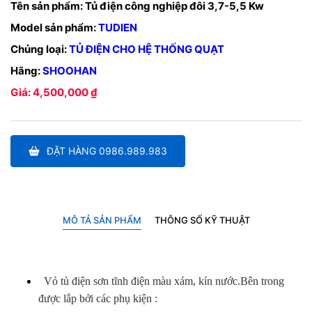
Tên sản phẩm:
Tủ điện công nghiệp đôi 3,7-5,5 Kw
Model sản phẩm:
TUDIEN
Chủng loại:
TỦ ĐIỆN CHO HỆ THỐNG QUẠT
Hãng:
SHOOHAN
Giá: 4,500,000 ₫
ĐẶT HÀNG 0986.989.983
MÔ TẢ SẢN PHẨM
THÔNG SỐ KỸ THUẬT
Vỏ tủ điện sơn tĩnh điện màu xám, kín nước.Bên trong
được lắp bởi các phụ kiện :