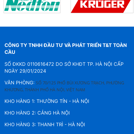
CÔNG TY TNHH ĐẦU TƯ VÀ PHÁT TRIỂN T&T TOÀN
CẦU
SỐ ĐKKD 0110616472 DO SỞ KHĐT TP. HÀ NỘI CẤP
NGÀY 29/01/2024
VĂN PHÒNG:
SỐ 70/125 PHỐ BÙI XƯƠNG TRẠCH, PHƯỜNG
KHƯƠNG, THÀNH PHỐ HÀ NỘI, VIỆT NAM
KHO HÀNG 1: THƯỜNG TÍN - HÀ NỘI
KHO HÀNG 2: CẢNG HÀ NỘI
KHO HÀNG 3: THANH TRÌ - HÀ NỘI