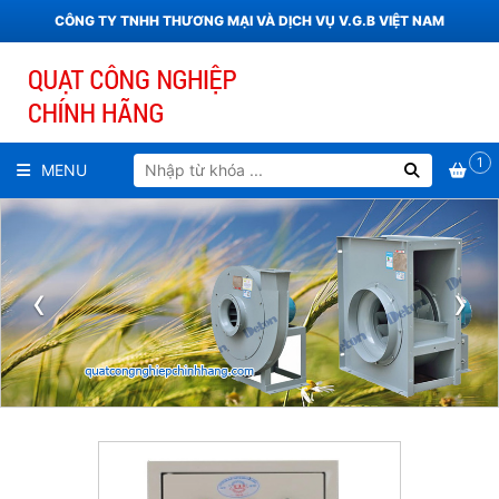
CÔNG TY TNHH THƯƠNG MẠI VÀ DỊCH VỤ V.G.B VIỆT NAM
1
MENU
‹
›