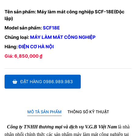
Tên sản phẩm:
Máy làm mát công nghiệp SCF-18E(Độc
lập)
Model sản phẩm:
SCF18E
Chủng loại:
MÁY LÀM MÁT CÔNG NGHIỆP
Hãng:
ĐIỆN CƠ HÀ NỘI
Giá: 6,850,000 ₫
ĐẶT HÀNG 0986.989.983
MÔ TẢ SẢN PHẨM
THÔNG SỐ KỸ THUẬT
Công ty TNHH thương mại và dịch vụ V.G.B Việt Nam
là nhà
phân phối chính thức các sản phẩm máy làm mát công nghiệp tại