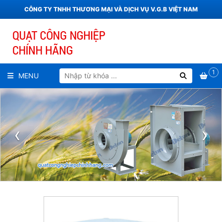
CÔNG TY TNHH THƯƠNG MẠI VÀ DỊCH VỤ V.G.B VIỆT NAM
1
MENU
‹
›