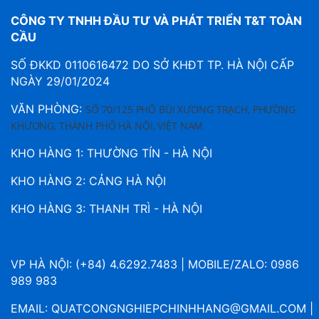
CÔNG TY TNHH ĐẦU TƯ VÀ PHÁT TRIỂN T&T TOÀN
CẦU
SỐ ĐKKD 0110616472 DO SỞ KHĐT TP. HÀ NỘI CẤP
NGÀY 29/01/2024
VĂN PHÒNG:
SỐ 70/125 PHỐ BÙI XƯƠNG TRẠCH, PHƯỜNG
KHƯƠNG, THÀNH PHỐ HÀ NỘI, VIỆT NAM
KHO HÀNG 1: THƯỜNG TÍN - HÀ NỘI
KHO HÀNG 2: CẢNG HÀ NỘI
KHO HÀNG 3: THANH TRÌ - HÀ NỘI
VP HÀ NỘI: (+84) 4.6292.7483 | MOBILE/ZALO: 0986
989 983
EMAIL:
QUATCONGNGHIEPCHINHHANG@GMAIL.COM
|