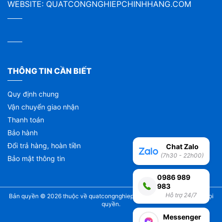
WEBSITE:
QUATCONGNGHIEPCHINHHANG.COM
THÔNG TIN CẦN BIẾT
Quy định chung
Vận chuyển giao nhận
Thanh toán
Bảo hành
Đổi trả hàng, hoàn tiền
Chat Zalo
(7h30 - 22h00)
Bảo mật thông tin
0986 989
983
Hỗ trợ 24/7
Bản quyền © 2026 thuộc về
quatcongnghiepchinhhang.com
| Bảo lưu mọi
quyền.
Messenger