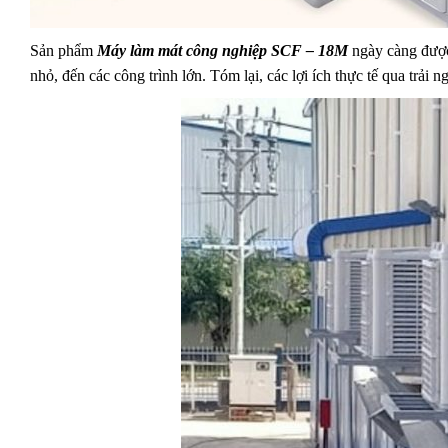
Sản phẩm
Máy làm mát công nghiệp SCF – 18
M
ngày càng được 
nhỏ, đến các công trình lớn. Tóm lại, các lợi ích thực tế qua t