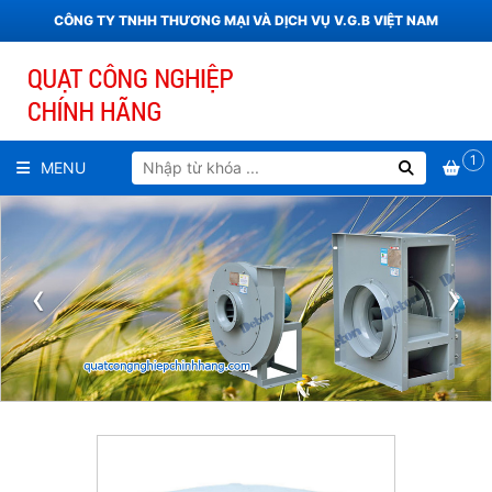
CÔNG TY TNHH THƯƠNG MẠI VÀ DỊCH VỤ V.G.B VIỆT NAM
1
MENU
‹
›