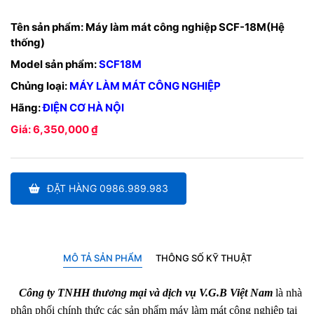
Tên sản phẩm:
Máy làm mát công nghiệp SCF-18M(Hệ
thống)
Model sản phẩm:
SCF18M
Chủng loại:
MÁY LÀM MÁT CÔNG NGHIỆP
Hãng:
ĐIỆN CƠ HÀ NỘI
Giá: 6,350,000 ₫
ĐẶT HÀNG 0986.989.983
MÔ TẢ SẢN PHẨM
THÔNG SỐ KỸ THUẬT
Công ty TNHH thương mại và dịch vụ V.G.B Việt Nam
là nhà
phân phối chính thức các sản phẩm máy làm mát công nghiệp tại