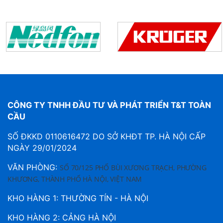
CÔNG TY TNHH ĐẦU TƯ VÀ PHÁT TRIỂN T&T TOÀN
CẦU
SỐ ĐKKD 0110616472 DO SỞ KHĐT TP. HÀ NỘI CẤP
NGÀY 29/01/2024
VĂN PHÒNG:
SỐ 70/125 PHỐ BÙI XƯƠNG TRẠCH, PHƯỜNG
KHƯƠNG, THÀNH PHỐ HÀ NỘI, VIỆT NAM
KHO HÀNG 1: THƯỜNG TÍN - HÀ NỘI
KHO HÀNG 2: CẢNG HÀ NỘI