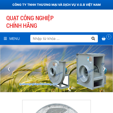
CÔNG TY TNHH THƯƠNG MẠI VÀ DỊCH VỤ V.G.B VIỆT NAM
1
MENU
‹
›