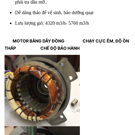
phải tra dầu mỡ..
Dễ dàng tháo để vệ sinh, bảo dưỡng quạt
Lưu lượng gió: 4320 m3/h- 5760 m3/h
MOTOR BẰNG DÂY ĐỒNG
CHẠY CỰC ÊM, ĐỘ ỒN
THẤP
CHẾ ĐỘ BẢO HÀNH