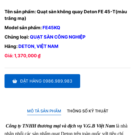
Tên sản phẩm:
Quạt sàn không quay Deton FE 45-T(màu
trắng mạ)
Model sản phẩm:
FE45KQ
Chủng loại:
QUẠT SÀN CÔNG NGHIỆP
Hãng:
DETON, VIỆT NAM
Giá: 1,370,000 ₫
ĐẶT HÀNG 0986.989.983
MÔ TẢ SẢN PHẨM
THÔNG SỐ KỸ THUẬT
Công ty TNHH thương mại và dịch vụ V.G.B Việt Nam
là nhà
phân phối các sản phẩm quạt Deton trên toàn quốc với tiêu chí