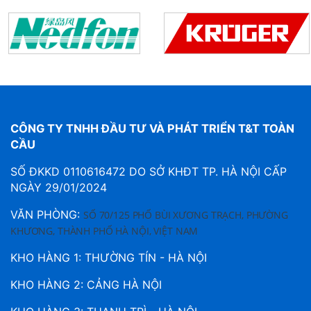
CÔNG TY TNHH ĐẦU TƯ VÀ PHÁT TRIỂN T&T TOÀN
CẦU
SỐ ĐKKD 0110616472 DO SỞ KHĐT TP. HÀ NỘI CẤP
NGÀY 29/01/2024
VĂN PHÒNG:
SỐ 70/125 PHỐ BÙI XƯƠNG TRẠCH, PHƯỜNG
KHƯƠNG, THÀNH PHỐ HÀ NỘI, VIỆT NAM
KHO HÀNG 1: THƯỜNG TÍN - HÀ NỘI
KHO HÀNG 2: CẢNG HÀ NỘI