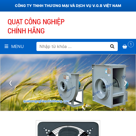
CÔNG TY TNHH THƯƠNG MẠI VÀ DỊCH VỤ V.G.B VIỆT NAM
1
MENU
‹
›