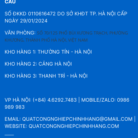
CẦU
SỐ ĐKKD 0110616472 DO SỞ KHĐT TP. HÀ NỘI CẤP
NGÀY 29/01/2024
VĂN PHÒNG:
SỐ 70/125 PHỐ BÙI XƯƠNG TRẠCH, PHƯỜNG
KHƯƠNG, THÀNH PHỐ HÀ NỘI, VIỆT NAM
KHO HÀNG 1: THƯỜNG TÍN - HÀ NỘI
KHO HÀNG 2: CẢNG HÀ NỘI
KHO HÀNG 3: THANH TRÌ - HÀ NỘI
VP HÀ NỘI: (+84) 4.6292.7483 | MOBILE/ZALO: 0986
989 983
EMAIL:
QUATCONGNGHIEPCHINHHANG@GMAIL.COM
|
WEBSITE:
QUATCONGNGHIEPCHINHHANG.COM