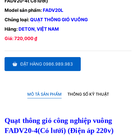
FADV20-4( Có lưới)
Model sản phẩm:
FADV20L
Chủng loại:
QUẠT THÔNG GIÓ VUÔNG
Hãng:
DETON, VIỆT NAM
Giá: 720,000 ₫
ĐẶT HÀNG 0986.989.983
MÔ TẢ SẢN PHẨM
THÔNG SỐ KỸ THUẬT
Quạt thông gió công nghiệp vuông
FADV20-4(Có lưới) (Điện áp 220v)