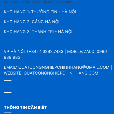
KHƯƠNG, THÀNH PHỐ HÀ NỘI, VIỆT NAM
KHO HÀNG 1: THƯỜNG TÍN - HÀ NỘI
KHO HÀNG 2: CẢNG HÀ NỘI
KHO HÀNG 3: THANH TRÌ - HÀ NỘI
VP HÀ NỘI: (+84) 4.6292.7483 | MOBILE/ZALO: 0986
989 983
EMAIL:
QUATCONGNGHIEPCHINHHANG@GMAIL.COM
|
WEBSITE:
QUATCONGNGHIEPCHINHHANG.COM
THÔNG TIN CẦN BIẾT