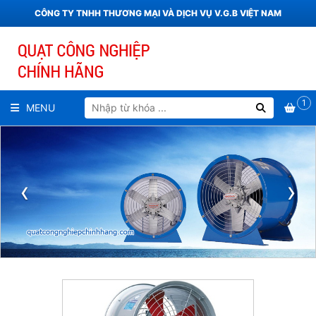
CÔNG TY TNHH THƯƠNG MẠI VÀ DỊCH VỤ V.G.B VIỆT NAM
1
MENU
‹
›