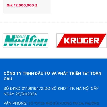
Giá: 12,000,000 ₫
CÔNG TY TNHH ĐẦU TƯ VÀ PHÁT TRIỂN T&T TOÀN
CẦU
SỐ ĐKKD 0110616472 DO SỞ KHĐT TP. HÀ NỘI CẤP
NGÀY 29/01/2024
VĂN PHÒNG:
SỐ 70/125 PHỐ BÙI XƯƠNG TRẠCH, PHƯỜNG