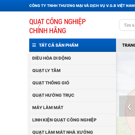
CÔNG TY TNHH THƯƠNG MẠI VÀ DỊCH VỤ V.G.B VIỆT NAM
TẤT CẢ SẢN PHẨM
TRAN
ĐIỀU HÒA DI ĐỘNG
QUẠT LY TÂM
QUẠT THÔNG GIÓ
QUẠT HƯỚNG TRỤC
‹
MÁY LÀM MÁT
LINH KIỆN QUẠT CÔNG NGHIỆP
QUẠT LÀM MÁT NHÀ XƯỞNG