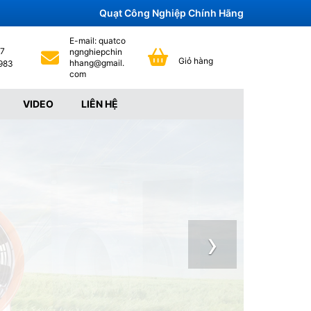
Quạt Công Nghiệp Chính Hãng
E-mail:
 quatco
7 
ngnghiepchin
Giỏ hàng
hhang@gmail.
983
com
VIDEO
LIÊN HỆ
›