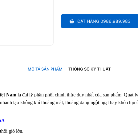
ĐẶT HÀNG 0986.989.983
MÔ TẢ SẢN PHẨM
THÔNG SỐ KỸ THUẬT
iệt Nam
là đại lý phân phối chính thức duy nhất của sản phẩm Quạt ly
t nhanh tạo không khí thoáng mát, thoáng đãng ngột ngạt hay khó chịu 
.6A
thổi gió lớn.