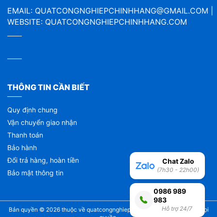
EMAIL:
QUATCONGNGHIEPCHINHHANG@GMAIL.COM
|
WEBSITE:
QUATCONGNGHIEPCHINHHANG.COM
THÔNG TIN CẦN BIẾT
Quy định chung
Vận chuyển giao nhận
Thanh toán
Bảo hành
Đổi trả hàng, hoàn tiền
Chat Zalo
(7h30 - 22h00)
Bảo mật thông tin
0986 989
983
Hỗ trợ 24/7
Bản quyền © 2026 thuộc về
quatcongnghiepchinhhang.com
| Bảo lưu mọi