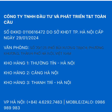
CÔNG TY TNHH ĐẦU TƯ VÀ PHÁT TRIỂN T&T TOÀN
CẦU
SỐ ĐKKD 0110616472 DO SỞ KHĐT TP. HÀ NỘI CẤP
NGÀY 29/01/2024
VĂN PHÒNG:
SỐ 70/125 PHỐ BÙI XƯƠNG TRẠCH, PHƯỜNG
KHƯƠNG, THÀNH PHỐ HÀ NỘI, VIỆT NAM
KHO HÀNG 1: THƯỜNG TÍN - HÀ NỘI
KHO HÀNG 2: CẢNG HÀ NỘI
KHO HÀNG 3: THANH TRÌ - HÀ NỘI
VP HÀ NỘI: (+84) 4.6292.7483 | MOBILE/ZALO: 0986
989 983