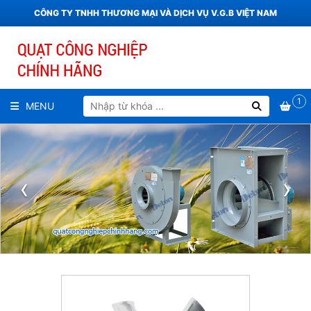
CÔNG TY TNHH THƯƠNG MẠI VÀ DỊCH VỤ V.G.B VIỆT NAM
1
MENU
‹
›