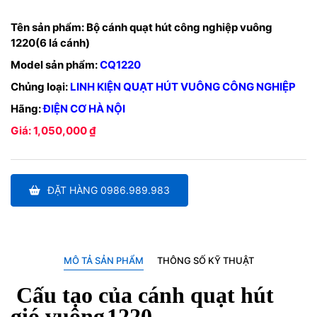
Tên sản phẩm:
Bộ cánh quạt hút công nghiệp vuông
1220(6 lá cánh)
Model sản phẩm:
CQ1220
Chủng loại:
LINH KIỆN QUẠT HÚT VUÔNG CÔNG NGHIỆP
Hãng:
ĐIỆN CƠ HÀ NỘI
Giá: 1,050,000 ₫
ĐẶT HÀNG 0986.989.983
MÔ TẢ SẢN PHẨM
THÔNG SỐ KỸ THUẬT
Cấu tạo của cánh quạt hút
gió vuông
1220