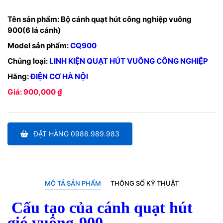
Tên sản phẩm:
Bộ cánh quạt hút công nghiệp vuông
900(6 lá cánh)
Model sản phẩm:
CQ900
Chủng loại:
LINH KIỆN QUẠT HÚT VUÔNG CÔNG NGHIỆP
Hãng:
ĐIỆN CƠ HÀ NỘI
Giá: 900,000 ₫
ĐẶT HÀNG 0986.989.983
MÔ TẢ SẢN PHẨM
THÔNG SỐ KỸ THUẬT
Cấu tạo của cánh quạt hút
gió vuông
900