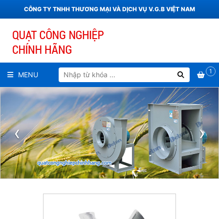
CÔNG TY TNHH THƯƠNG MẠI VÀ DỊCH VỤ V.G.B VIỆT NAM
1
MENU
‹
›