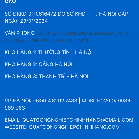
CẦU
SỐ ĐKKD 0110616472 DO SỞ KHĐT TP. HÀ NỘI CẤP
NGÀY 29/01/2024
VĂN PHÒNG:
SỐ 70/125 PHỐ BÙI XƯƠNG TRẠCH, PHƯỜNG
KHƯƠNG, THÀNH PHỐ HÀ NỘI, VIỆT NAM
KHO HÀNG 1: THƯỜNG TÍN - HÀ NỘI
KHO HÀNG 2: CẢNG HÀ NỘI
KHO HÀNG 3: THANH TRÌ - HÀ NỘI
VP HÀ NỘI: (+84) 4.6292.7483 | MOBILE/ZALO: 0986
989 983
EMAIL:
QUATCONGNGHIEPCHINHHANG@GMAIL.COM
|
WEBSITE:
QUATCONGNGHIEPCHINHHANG.COM