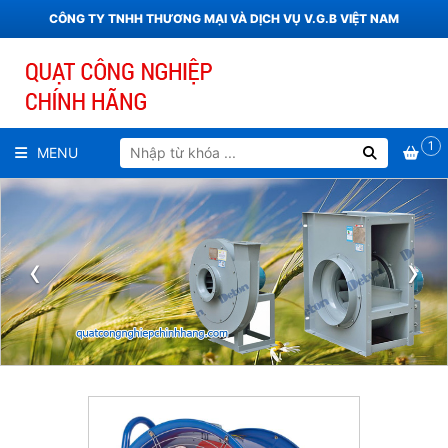
CÔNG TY TNHH THƯƠNG MẠI VÀ DỊCH VỤ V.G.B VIỆT NAM
1
MENU
‹
›