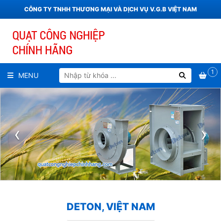
CÔNG TY TNHH THƯƠNG MẠI VÀ DỊCH VỤ V.G.B VIỆT NAM
1
MENU
‹
›
DETON, VIỆT NAM