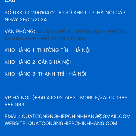
CẦU
SỐ ĐKKD 0110616472 DO SỞ KHĐT TP. HÀ NỘI CẤP
NGÀY 29/01/2024
VĂN PHÒNG:
SỐ 70/125 PHỐ BÙI XƯƠNG TRẠCH, PHƯỜNG
KHƯƠNG, THÀNH PHỐ HÀ NỘI, VIỆT NAM
KHO HÀNG 1: THƯỜNG TÍN - HÀ NỘI
KHO HÀNG 2: CẢNG HÀ NỘI
KHO HÀNG 3: THANH TRÌ - HÀ NỘI
VP HÀ NỘI: (+84) 4.6292.7483 | MOBILE/ZALO: 0986
989 983
EMAIL:
QUATCONGNGHIEPCHINHHANG@GMAIL.COM
|
WEBSITE:
QUATCONGNGHIEPCHINHHANG.COM